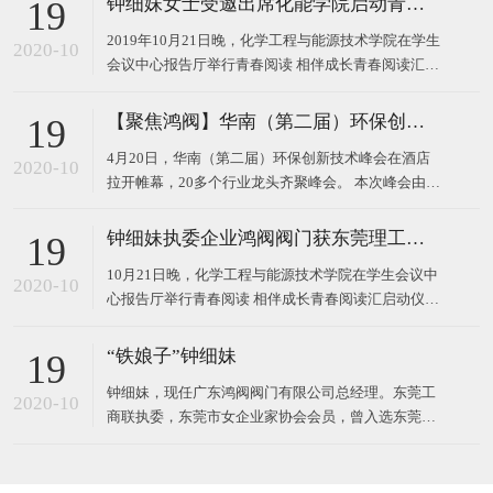
钟细妹女士受邀出席化能学院启动青春阅读汇系列活动
19
2019年10月21日晚，化学工程与能源技术学院在学生
2020-10
会议中心报告厅举行青春阅读 相伴成长青春阅读汇启
动仪式。 东莞理工学院校长马宏伟、广东鸿阀阀门有
限公司董事长钟细妹、化能学院党委书记夏勇、化能
【聚焦鸿阀】华南（第二届）环保创新技术峰会
19
学院院长徐勇军、教务处副处长廖文波等领导出席本
4月20日，华南（第二届）环保创新技术峰会在酒店
场仪式。化能学院党委委员、各支部书记、政治辅导
2020-10
拉开帷幕，20多个行业龙头齐聚峰会。 本次峰会由广
员、班主任
东鸿阀阀门有限公司和东莞市宝源水处理科技有限公
司作为主办方，以高新技术对接，最新技术产品，超
钟细妹执委企业鸿阀阀门获东莞理工学院校长马宏伟亲赠牌匾
19
大规模的会议，互相学习发展为主题，探讨环保运
10月21日晚，化学工程与能源技术学院在学生会议中
用，共同将环
2020-10
心报告厅举行青春阅读 相伴成长青春阅读汇启动仪
式。我会执委、广东鸿阀阀门有限公司董事长钟细
妹，与东莞理工学院党委副书记、校长马宏伟，化能
“铁娘子”钟细妹
19
学院党委书记夏勇、化能学院院长徐勇军、教务处副
钟细妹，现任广东鸿阀阀门有限公司总经理。东莞工
处长廖文波出席本场仪式。化能学院各支部书记、政
2020-10
商联执委，东莞市女企业家协会会员，曾入选东莞报
治辅导员、班
业传媒集团评选的东莞市“创业女神”。1982年，钟细
妹出生于广东韶关，从小学辍学后随亲戚来到深圳，
一边打工上班，一边在夜校读书。2006年，24岁的钟