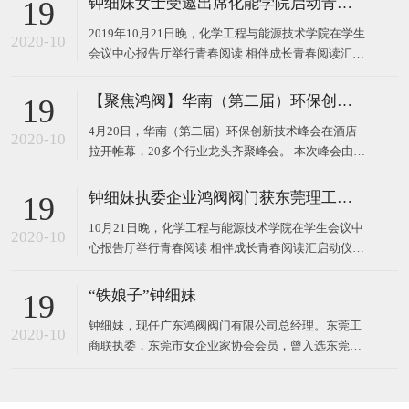
钟细妹女士受邀出席化能学院启动青春阅读汇系列活动
19
2019年10月21日晚，化学工程与能源技术学院在学生
2020-10
会议中心报告厅举行青春阅读 相伴成长青春阅读汇启
动仪式。 东莞理工学院校长马宏伟、广东鸿阀阀门有
限公司董事长钟细妹、化能学院党委书记夏勇、化能
【聚焦鸿阀】华南（第二届）环保创新技术峰会
19
学院院长徐勇军、教务处副处长廖文波等领导出席本
4月20日，华南（第二届）环保创新技术峰会在酒店
场仪式。化能学院党委委员、各支部书记、政治辅导
2020-10
拉开帷幕，20多个行业龙头齐聚峰会。 本次峰会由广
员、班主任
东鸿阀阀门有限公司和东莞市宝源水处理科技有限公
司作为主办方，以高新技术对接，最新技术产品，超
钟细妹执委企业鸿阀阀门获东莞理工学院校长马宏伟亲赠牌匾
19
大规模的会议，互相学习发展为主题，探讨环保运
10月21日晚，化学工程与能源技术学院在学生会议中
用，共同将环
2020-10
心报告厅举行青春阅读 相伴成长青春阅读汇启动仪
式。我会执委、广东鸿阀阀门有限公司董事长钟细
妹，与东莞理工学院党委副书记、校长马宏伟，化能
“铁娘子”钟细妹
19
学院党委书记夏勇、化能学院院长徐勇军、教务处副
钟细妹，现任广东鸿阀阀门有限公司总经理。东莞工
处长廖文波出席本场仪式。化能学院各支部书记、政
2020-10
商联执委，东莞市女企业家协会会员，曾入选东莞报
治辅导员、班
业传媒集团评选的东莞市“创业女神”。1982年，钟细
妹出生于广东韶关，从小学辍学后随亲戚来到深圳，
一边打工上班，一边在夜校读书。2006年，24岁的钟