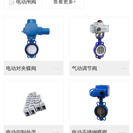
查看更多+
电动闸阀
气动法兰球阀
气动PVC球阀
气动V型法兰调节球阀
气动PPH球阀