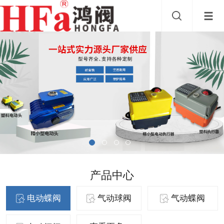
产品中心
电动蝶阀
气动球阀
气动蝶阀