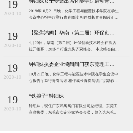
钟细妹女士受邀出席化能学院启动青春阅读汇系列活动
19
2019年10月21日晚，化学工程与能源技术学院在学生
2020-10
会议中心报告厅举行青春阅读 相伴成长青春阅读汇启
动仪式。 东莞理工学院校长马宏伟、广东鸿阀阀门有
限公司董事长钟细妹、化能学院党委书记夏勇、化能
【聚焦鸿阀】华南（第二届）环保创新技术峰会
19
学院院长徐勇军、教务处副处长廖文波等领导出席本
4月20日，华南（第二届）环保创新技术峰会在酒店
场仪式。化能学院党委委员、各支部书记、政治辅导
2020-10
拉开帷幕，20多个行业龙头齐聚峰会。 本次峰会由广
员、班主任
东鸿阀阀门有限公司和东莞市宝源水处理科技有限公
司作为主办方，以高新技术对接，最新技术产品，超
钟细妹执委企业鸿阀阀门获东莞理工学院校长马宏伟亲赠牌匾
19
大规模的会议，互相学习发展为主题，探讨环保运
10月21日晚，化学工程与能源技术学院在学生会议中
用，共同将环
2020-10
心报告厅举行青春阅读 相伴成长青春阅读汇启动仪
式。我会执委、广东鸿阀阀门有限公司董事长钟细
妹，与东莞理工学院党委副书记、校长马宏伟，化能
“铁娘子”钟细妹
19
学院党委书记夏勇、化能学院院长徐勇军、教务处副
钟细妹，现任广东鸿阀阀门有限公司总经理。东莞工
处长廖文波出席本场仪式。化能学院各支部书记、政
2020-10
商联执委，东莞市女企业家协会会员，曾入选东莞报
治辅导员、班
业传媒集团评选的东莞市“创业女神”。1982年，钟细
妹出生于广东韶关，从小学辍学后随亲戚来到深圳，
一边打工上班，一边在夜校读书。2006年，24岁的钟