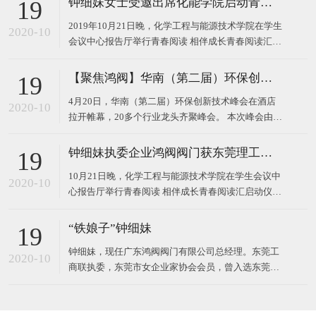
钟细妹女士受邀出席化能学院启动青春阅读汇系列活动
19
2019年10月21日晚，化学工程与能源技术学院在学生
2020-10
会议中心报告厅举行青春阅读 相伴成长青春阅读汇启
动仪式。 东莞理工学院校长马宏伟、广东鸿阀阀门有
限公司董事长钟细妹、化能学院党委书记夏勇、化能
【聚焦鸿阀】华南（第二届）环保创新技术峰会
19
学院院长徐勇军、教务处副处长廖文波等领导出席本
4月20日，华南（第二届）环保创新技术峰会在酒店
场仪式。化能学院党委委员、各支部书记、政治辅导
2020-10
拉开帷幕，20多个行业龙头齐聚峰会。 本次峰会由广
员、班主任
东鸿阀阀门有限公司和东莞市宝源水处理科技有限公
司作为主办方，以高新技术对接，最新技术产品，超
钟细妹执委企业鸿阀阀门获东莞理工学院校长马宏伟亲赠牌匾
19
大规模的会议，互相学习发展为主题，探讨环保运
10月21日晚，化学工程与能源技术学院在学生会议中
用，共同将环
2020-10
心报告厅举行青春阅读 相伴成长青春阅读汇启动仪
式。我会执委、广东鸿阀阀门有限公司董事长钟细
妹，与东莞理工学院党委副书记、校长马宏伟，化能
“铁娘子”钟细妹
19
学院党委书记夏勇、化能学院院长徐勇军、教务处副
钟细妹，现任广东鸿阀阀门有限公司总经理。东莞工
处长廖文波出席本场仪式。化能学院各支部书记、政
2020-10
商联执委，东莞市女企业家协会会员，曾入选东莞报
治辅导员、班
业传媒集团评选的东莞市“创业女神”。1982年，钟细
妹出生于广东韶关，从小学辍学后随亲戚来到深圳，
一边打工上班，一边在夜校读书。2006年，24岁的钟