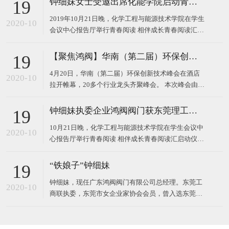
钟细妹女士受邀出席化能学院启动青春阅读汇系列活动
19
2019年10月21日晚，化学工程与能源技术学院在学生
2020-10
会议中心报告厅举行青春阅读 相伴成长青春阅读汇启
动仪式。 东莞理工学院校长马宏伟、广东鸿阀阀门有
限公司董事长钟细妹、化能学院党委书记夏勇、化能
【聚焦鸿阀】华南（第二届）环保创新技术峰会
19
学院院长徐勇军、教务处副处长廖文波等领导出席本
4月20日，华南（第二届）环保创新技术峰会在酒店
场仪式。化能学院党委委员、各支部书记、政治辅导
2020-10
拉开帷幕，20多个行业龙头齐聚峰会。 本次峰会由广
员、班主任
东鸿阀阀门有限公司和东莞市宝源水处理科技有限公
司作为主办方，以高新技术对接，最新技术产品，超
钟细妹执委企业鸿阀阀门获东莞理工学院校长马宏伟亲赠牌匾
19
大规模的会议，互相学习发展为主题，探讨环保运
10月21日晚，化学工程与能源技术学院在学生会议中
用，共同将环
2020-10
心报告厅举行青春阅读 相伴成长青春阅读汇启动仪
式。我会执委、广东鸿阀阀门有限公司董事长钟细
妹，与东莞理工学院党委副书记、校长马宏伟，化能
“铁娘子”钟细妹
19
学院党委书记夏勇、化能学院院长徐勇军、教务处副
钟细妹，现任广东鸿阀阀门有限公司总经理。东莞工
处长廖文波出席本场仪式。化能学院各支部书记、政
2020-10
商联执委，东莞市女企业家协会会员，曾入选东莞报
治辅导员、班
业传媒集团评选的东莞市“创业女神”。1982年，钟细
妹出生于广东韶关，从小学辍学后随亲戚来到深圳，
一边打工上班，一边在夜校读书。2006年，24岁的钟