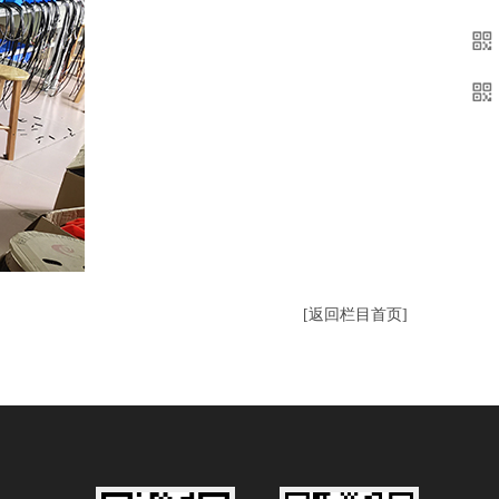
电磁阀、角座阀
水利阀门
手动蝶阀
手动球阀
末端试水装置
[返回栏目首页]
园林灌溉阀门