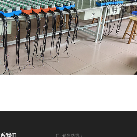
系我们
销售热线：