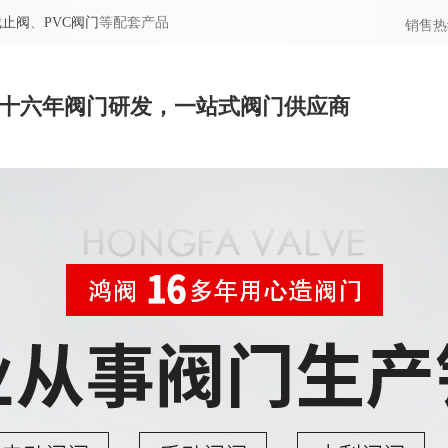
截止阀
、
PVC阀门
等配套产品
销售热
十六年阀门研发，一站式阀门供应商