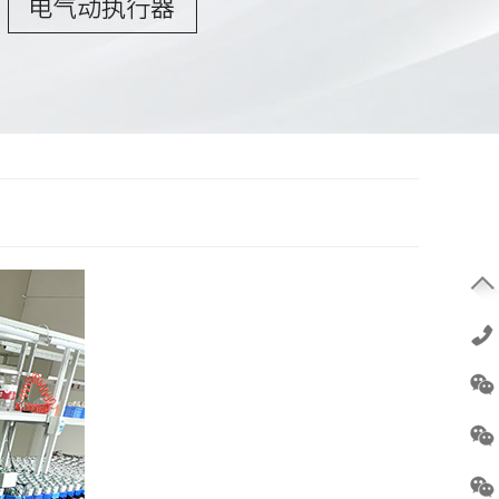
电动闸阀
应用案例
电动截止阀
视频中心
气动阀门
现场图片
气动执行器
新闻资讯
电动阀门
电动执行器
电力专用阀门